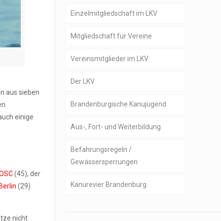
Einzelmitgliedschaft im LKV
Mitgliedschaft für Vereine
Vereinsmitglieder im LKV
Der LKV
n aus sieben
Brandenburgische Kanujugend
Geschäftsstelle
en
 auch einige
Aus-, Fort- und Weiterbildung
Satzung und Ordnungen
Befahrungsregeln /
Präsidium
Gewässersperrungen
Ressortleiter,
 OSC
(45), der
Kanurevier Brandenburg
Gebietsreferenten und
Berlin
(29)
Kampfrichterobmänner
Gewässerführer
tze nicht
Organe