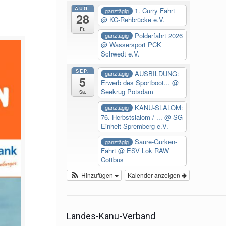
AUG.
1. Curry Fahrt
ganztägig
28
@ KC-Rehbrücke e.V.
Fr.
Polderfahrt 2026
ganztägig
@ Wassersport PCK
Schwedt e.V.
SEP.
AUSBILDUNG:
ganztägig
5
Erwerb des Sportboot...
@
Seekrug Potsdam
Sa.
KANU-SLALOM:
ganztägig
76. Herbstslalom / ...
@ SG
Einheit Spremberg e.V.
Saure-Gurken-
ganztägig
Fahrt
@ ESV Lok RAW
Cottbus
Hinzufügen
Kalender anzeigen
Landes-Kanu-Verband