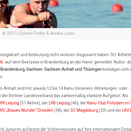
© 2017 | Ophelia Preller & Annika Loske
ungskraft und Bedeutung nicht verloren. Insgesamt haben 761 Athlete
06.
auf dem Beetzsee in Brandenburg an der Havel gemeldet. Außer d
, Brandenburg, Sachsen. Sachsen-Anhalt und Thüringen
beteiligen sich
n.
-Anhalt sind mit jeweils 12 bis 14 Kanu-Vereinen/-Abteilungen oder -
t der Berliner Landesverband das zahlenmäßig stärkste Aufgebot. Als
fK Leipzig
(51 Aktive), der
LVB Leipzig
(46), der
Kanu-Club Potsdam im
r
KV „Blaues Wunder“ Dresden
(38), der
SC Magdeburg
(33) und der
LKV 
nd Junioren aufgrund der Vorbereitungen auf ihre internationalen Einsä