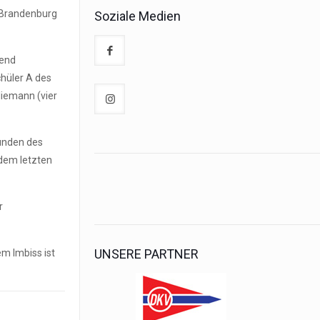
Umwelt und Gewässer
 Brandenburg
Soziale Medien
gend
hüler A des
liemann (vier
tunden des
 dem letzten
r
UNSERE PARTNER
m Imbiss ist