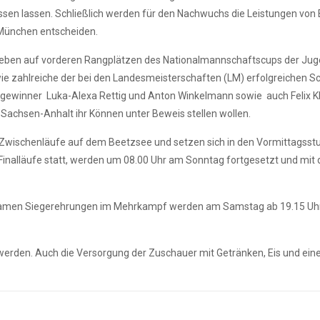
sen lassen. Schließlich werden für den Nachwuchs die Leistungen von
 München entscheiden.
sieben auf vorderen Rangplätzen des Nationalmannschaftscups der Ju
e zahlreiche der bei den Landesmeisterschaften (LM) erfolgreichen Sc
ngewinner Luka-Alexa Rettig und Anton Winkelmann sowie auch Felix K
 Sachsen-Anhalt ihr Können unter Beweis stellen wollen.
d Zwischenläufe auf dem Beetzsee und setzen sich in den Vormittagss
Finalläufe statt, werden um 08.00 Uhr am Sonntag fortgesetzt und mit
tsamen Siegerehrungen im Mehrkampf werden am Samstag ab 19.15 Uh
werden. Auch die Versorgung der Zuschauer mit Getränken, Eis und eine