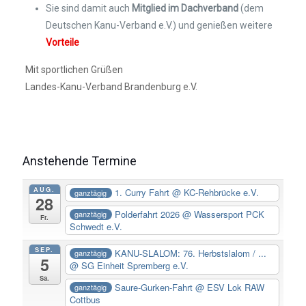
Sie sind damit auch
Mitglied im Dachverband
(dem
Deutschen Kanu-Verband e.V.) und genießen weitere
Vorteile
Mit sportlichen Grüßen
Landes-Kanu-Verband Brandenburg e.V.
Anstehende Termine
AUG.
1. Curry Fahrt
@ KC-Rehbrücke e.V.
ganztägig
28
Polderfahrt 2026
@ Wassersport PCK
ganztägig
Fr.
Schwedt e.V.
SEP.
KANU-SLALOM: 76. Herbstslalom / ...
ganztägig
5
@ SG Einheit Spremberg e.V.
Sa.
Saure-Gurken-Fahrt
@ ESV Lok RAW
ganztägig
Cottbus