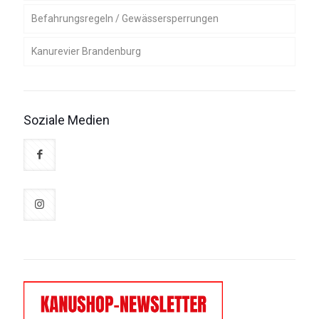
Befahrungsregeln / Gewässersperrungen
Präsidium
Kanurevier Brandenburg
Ressortleiter, Gebietsreferenten und
Kampfrichterobmänner
Gewässerführer
Organe
Umwelt und Gewässer
Soziale Medien