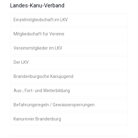
Landes-Kanu-Verband
Einzelmitgliedschaft im LKV
Mitgliedschaft für Vereine
Vereinsmitglieder im LKV
Der LKV
Brandenburgische Kanujugend
Geschäftsstelle
Aus-, Fort- und Weiterbildung
Satzung und Ordnungen
Befahrungsregeln / Gewässersperrungen
Präsidium
Kanurevier Brandenburg
Ressortleiter, Gebietsreferenten und
Kampfrichterobmänner
Gewässerführer