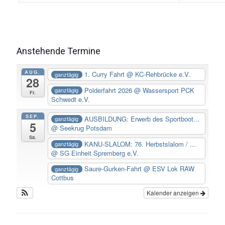
Anstehende Termine
AUG.
1. Curry Fahrt
@ KC-Rehbrücke e.V.
ganztägig
28
Polderfahrt 2026
@ Wassersport PCK
ganztägig
Fr.
Schwedt e.V.
SEP.
AUSBILDUNG: Erwerb des Sportboot...
ganztägig
5
@ Seekrug Potsdam
Sa.
KANU-SLALOM: 76. Herbstslalom / ...
ganztägig
@ SG Einheit Spremberg e.V.
Saure-Gurken-Fahrt
@ ESV Lok RAW
ganztägig
Cottbus
Kalender anzeigen