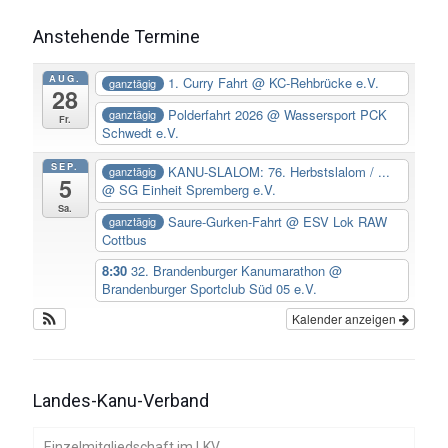
Anstehende Termine
AUG.
1. Curry Fahrt
@ KC-Rehbrücke e.V.
ganztägig
28
Polderfahrt 2026
@ Wassersport PCK
ganztägig
Fr.
Schwedt e.V.
SEP.
KANU-SLALOM: 76. Herbstslalom / ...
ganztägig
5
@ SG Einheit Spremberg e.V.
Sa.
Saure-Gurken-Fahrt
@ ESV Lok RAW
ganztägig
Cottbus
8:30
32. Brandenburger Kanumarathon
@
Brandenburger Sportclub Süd 05 e.V.
Kalender anzeigen
Landes-Kanu-Verband
Einzelmitgliedschaft im LKV