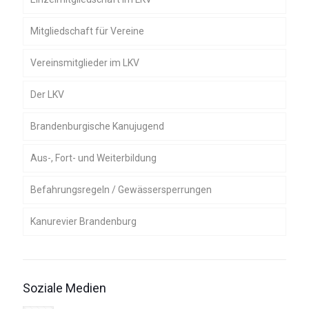
Mitgliedschaft für Vereine
Vereinsmitglieder im LKV
Der LKV
Brandenburgische Kanujugend
Geschäftsstelle
Aus-, Fort- und Weiterbildung
Satzung und Ordnungen
Befahrungsregeln / Gewässersperrungen
Präsidium
Kanurevier Brandenburg
Ressortleiter, Gebietsreferenten und
Kampfrichterobmänner
Gewässerführer
Organe
Umwelt und Gewässer
Soziale Medien