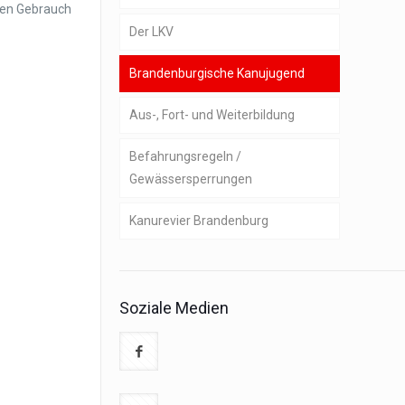
den Gebrauch
Der LKV
Brandenburgische Kanujugend
Geschäftsstelle
Aus-, Fort- und Weiterbildung
Satzung und Ordnungen
Befahrungsregeln /
Präsidium
Gewässersperrungen
Ressortleiter,
Kanurevier Brandenburg
Gebietsreferenten und
Kampfrichterobmänner
Gewässerführer
Organe
Umwelt und Gewässer
Soziale Medien