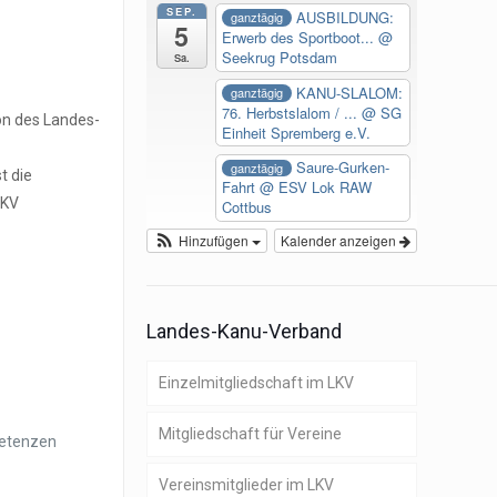
SEP.
AUSBILDUNG:
ganztägig
5
Erwerb des Sportboot...
@
Seekrug Potsdam
Sa.
KANU-SLALOM:
ganztägig
76. Herbstslalom / ...
@ SG
on des Landes-
Einheit Spremberg e.V.
Saure-Gurken-
ganztägig
t die
Fahrt
@ ESV Lok RAW
LKV
Cottbus
Hinzufügen
Kalender anzeigen
Landes-Kanu-Verband
Einzelmitgliedschaft im LKV
Mitgliedschaft für Vereine
petenzen
Vereinsmitglieder im LKV