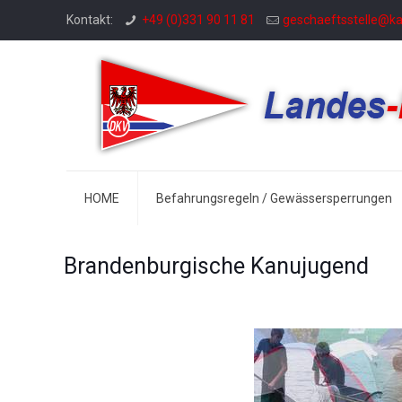
Kontakt:
+49 (0)331 90 11 81
geschaeftsstelle@k
HOME
Befahrungsregeln / Gewässersperrungen
Brandenburgische Kanujugend