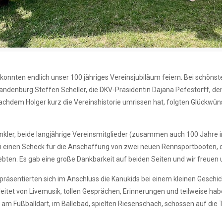
r konnten endlich unser 100 jähriges Vereinsjubiläum feiern. Bei schö
randenburg Steffen Scheller, die DKV-Präsidentin Dajana Pefestorff, d
chdem Holger kurz die Vereinshistorie umrissen hat, folgten Glückwün
ler, beide langjährige Vereinsmitglieder (zusammen auch 100 Jahre im
li einen Scheck für die Anschaffung von zwei neuen Rennsportbooten,
ebten. Es gab eine große Dankbarkeit auf beiden Seiten und wir freuen 
räsentierten sich im Anschluss die Kanukids bei einem kleinen Geschi
itet von Livemusik, tollen Gesprächen, Erinnerungen und teilweise ha
 am Fußballdart, im Bällebad, spielten Riesenschach, schossen auf die