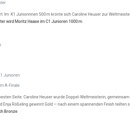
ter.
ort. Im K1 Juniorinnen 500 m krönte sich Caroline Heuser zur Weltmeis
ter wird
Moritz Haase im
C1 Junioren 1000 m
.
6.
1 Junioren.
m A-Finale.
esten Seite. Caroline Heuser wurde Doppel-Weltmeisterin, gemeinsam mi
Enja Rößeling gewinnt Gold — nach einem spannenden Finish teilten sie
ich Bronze
.