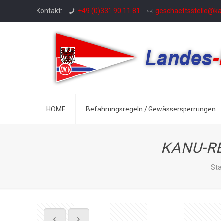
Kontakt:
+49 (0)331 90 11 81
geschaeftsstelle@k
HOME
Befahrungsregeln / Gewässersperrungen
KANU-RE
Sta