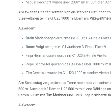
Miguel Heckhoff wurde über 200 m im K1 Junioren Ach
Am zweiten Finaltag setzten sich die starken Leistungen f
Vizeweltmeister im K1 U23 1000 m
. Ebenfalls
Vizeweltmeis
Außerdem:
Brain Marienhagen
erreichte im C1 U23 B-Finale Platz 
Noam Voigt
belegte im C1 Junioren B-Finale Platz 9.
Finja Hermanussen wurde im K1 U23 B-Finale Vierte.
Pepe Schroeter gewann das B-Finale über 1000 m im K
Tim Bechtold wurde im C1 U23 1000 m starker Vierter i
Am Schlusstag zeigte sich das Team nochmals von seiner b
500 m. Auch der K2 Damen U23 500 m mit Lena Röhlings und 
Herren 500 m mit
Tim Methner
und Linus Engeln
sicherte s
Außerdem: