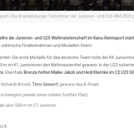
kzeh I Die Brandenburger Teilnehmer der Junioren- und U23-WM 2025 
elho die Junioren- und U23-Weltmeisterschaft im Kanu-Rennsport statt
 zahlreiche Finalteilnahmen und Medaillen feiern.
rden. Die erste Medaille für das deutsche Team holte der K4 Juniorinnen
 m im K1 Juniorinnen den Weltmeistertitel gewann. In der U23 sicherte
ze.
Ebenfalls
Bronze holten Maike Jakob und Hedi Kliemke im C2 U23 50
,
Richardt Arnold,
Timo Gessert
) gewann das B-Finale.
 belegten jeweils einen soliden fünften Platz.
ale über 500 m im C1 Junioren.
z 8.