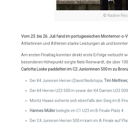
© Nadine Rec
Vom 23. bis 26. Juli fand im portugiesischen Montemor-o-V
Athletinnen und Athleten starke Leistungen ab und konnten
Am ersten Finaltag konnten direkt erste Erfolge verbucht we
besonderen Höhepunkt sorgte Nele Reinwardt, die über 1000
Carlotta Loske paddelten im C2 Juniorinnen 500 m zu Bron
Der K4 Junioren Herren (David Nedotopa,
Tim Methner
Der K4 Herren U23 500 m sowie der K4 Damen U23 500 m
Moritz Haase sicherte sich ebenfalls den Sieg im B-Fin
Hannes Müller
belegte im C1 U23 im B-Finale Platz 4.
Der C4 Junioren Herren 500 m kam im A-Finale auf Plat