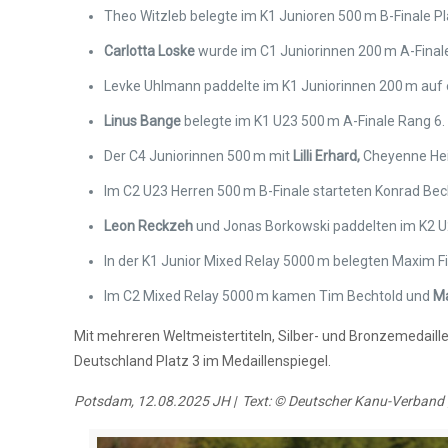
Theo Witzleb belegte im K1 Junioren 500 m B-Finale Pl
Carlotta Loske
wurde im C1 Juniorinnen 200 m A-Finale
Levke Uhlmann paddelte im K1 Juniorinnen 200 m auf e
Linus Bange
belegte im K1 U23 500 m A-Finale Rang 6.
Der C4 Juniorinnen 500 m mit
Lilli Erhard,
Cheyenne Heid
Im C2 U23 Herren 500 m B-Finale starteten Konrad Bec
Leon Reckzeh
und Jonas Borkowski paddelten im K2 U2
In der K1 Junior Mixed Relay 5000 m belegten Maxim Fi
Im C2 Mixed Relay 5000 m kamen Tim Bechtold und
Ma
Mit mehreren Weltmeistertiteln, Silber- und Bronzemedaill
Deutschland Platz 3 im Medaillenspiegel.
Potsdam, 12.08.2025 JH | Text: © Deutscher Kanu-Verband 