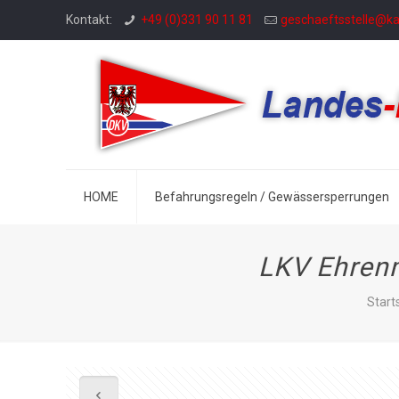
Kontakt:
+49 (0)331 90 11 81
geschaeftsstelle@k
HOME
Befahrungsregeln / Gewässersperrungen
LKV Ehrenm
Start