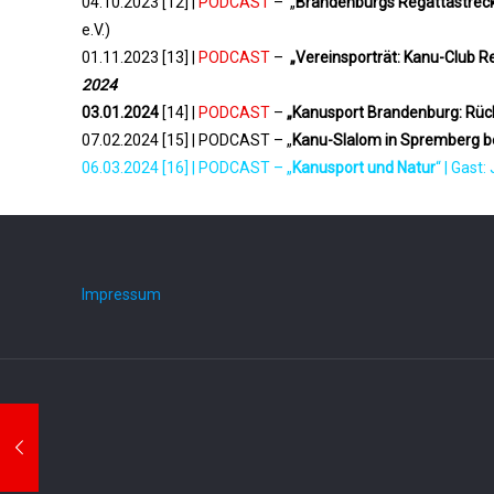
04.10.2023 [12] |
PODCAST
– „
Brandenburgs Regattastrec
e.V.)
01.11.2023 [13] |
PODCAST
–
„Vereinsporträt: Kanu-Club Re
2024
03.01.2024
[14] |
PODCAST
–
„Kanusport Brandenburg: Rück
07.02.2024 [15] | PODCAST – „
Kanu-Slalom in Spremberg be
06.03.2024 [16] | PODCAST – „
Kanusport und Natur
“ | Gas
Impressum