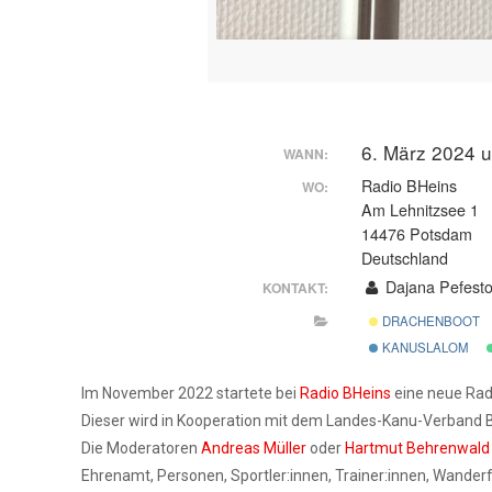
6. März 2024 
WANN:
Radio BHeins
WO:
Am Lehnitzsee 1
14476 Potsdam
Deutschland
Dajana Pefesto
KONTAKT:
DRACHENBOOT
KANUSLALOM
Im November 2022 startete bei
Radio BHeins
eine neue Rad
Dieser wird in Kooperation mit dem Landes-Kanu-Verband B
Die Moderatoren
Andreas Müller
oder
Hartmut Behrenwald
Ehrenamt, Personen, Sportler:innen, Trainer:innen, Wander