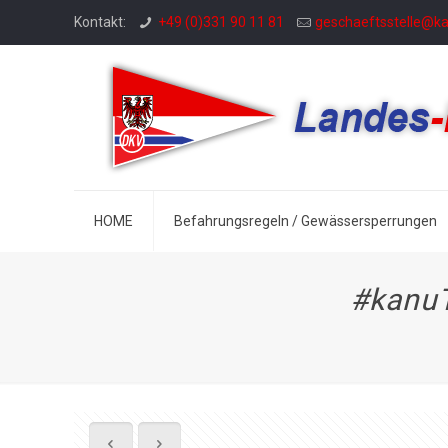
Kontakt:
+49 (0)331 90 11 81
geschaeftsstelle@k
HOME
Befahrungsregeln / Gewässersperrungen
#kanuT