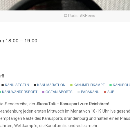
© Radio #BHeins
um 18:00 – 19:00
rff
KANU-SEGELN
KANUMARATHON
KANUMEHRKAMPF
KANUPOL
KANUWANDERSPORT
OCEAN-SPORTS
PARAKANU
SUP
io-Senderreihe, der
#kanuTalk
–
Kanusport zum Reinhören
!
randenburg jeden ersten Mittwoch im Monat von 18-19 Uhr live gesend
empfangen Gäste des Kanusports Brandenburg und halten einen Plaus
fahrten, Wettkämpfe, die Kanufamilie und vieles mehr…