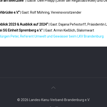
ke am Beetzsee
“ | Gäste: Uwe Philipp (Leiter der Regattastrecke) un
hbrücke e.V.“
|
Gast: Rolf Möhring, Vereinsvorsitzender
blick 2023 & Ausblick auf 2024“
| Gast: Dajana Pefestorff, Präsidentin
i SG Einheit Spremberg e.V.
“ | Gast: Armin Kießlich, Slalomwart
t: Jürgen Peter, Referent Umwelt und Gewässer beim LKV Brandenburg
© 2026 Landes-Kanu-Verband-Brandenburg e.V.