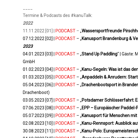
____
Termine & Podcasts des #kanuTalk:
2022
11.11.2022 [01] |
PODCAST
–
„
Wassersportfreunde Pirschhei
07.12.2022 [02] |
PODCAST
– „
Kanusport Brandenburg & V
2023
04.01.2023 [03] |
PODCAST
– „
Stand Up Paddling
“ | Gäste:
GmbH
01.02.2023 [04] |
PODCAST
– „
Kanu-Segeln: Was ist das de
01.03.2023 [05] |
PODCAST
– „
Anpaddeln & Anrudern: Start 
05.04.2023 [06] |
PODCAST
– „
Drachenbootsport in Brande
Drachenboot)
03.05.2023 [07] |
PODCAST
– „
Potsdamer Schlösserfahrt: E
07.06.2023 [08] |
PODCAST
– „
EPP – Europäischer Paddel-
05.07.2023 [09] |
PODCAST
– „
Kanusport für Menschen mit
02.08.2023 [10] |
PODCAST
– „
Kanu-Rennsport: Ausblick au
30.08.2023 [11] |
PODCAST
– „
Kanu-Polo: Europameistersch