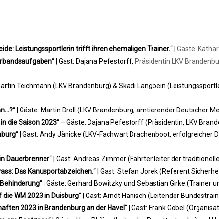
de: Leistungssportlerin trifft ihren ehemaligen Trainer.
“ |
Gäste: Kathar
erbandsaufgaben
“ | Gast: Dajana Pefestorff,
Präsidentin LKV Brandenbur
 Martin Teichmann (LKV Brandenburg) & Skadi Langbein (Leistungssportler
nn…?
“ | Gäste: Martin Droll (LKV Brandenburg, amtierender Deutscher Me
in die Saison 2023
“ – Gäste: Dajana Pefestorff (Präsidentin, LKV Bran
nburg
“ | Gast: Andy Jänicke (LKV-Fachwart Drachenboot, erfolgreicher D
in Dauerbrenner
“ | Gast: Andreas Zimmer (Fahrtenleiter der traditione
Pass: Das Kanusportabzeichen.
“ | Gast: Stefan Jorek (Referent Sicherh
 Behinderung“
| Gäste: Gerhard Bowitzky und Sebastian Girke (Trainer u
f die WM 2023 in Duisburg
“ | Gast: Arndt Hanisch (Leitender Bundestrai
aften 2023 in Brandenburg an der Havel
“ | Gast: Frank Göbel (Organis