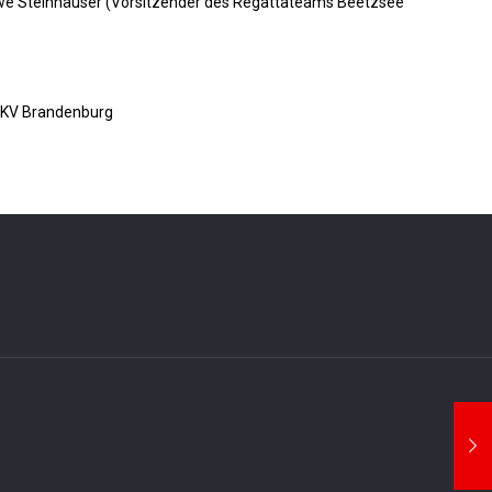
d Uwe Steinhäuser (Vorsitzender des Regattateams Beetzsee
 LKV Brandenburg