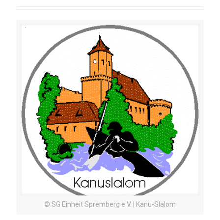
© SG Einheit Spremberg e.V. | Kanu-Slalom