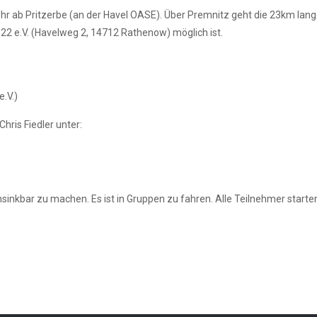
Uhr ab Pritzerbe (an der Havel OASE). Über Premnitz geht die 23km lan
2 e.V. (
Havelweg 2,
14712 Rathenow)
möglich ist.
)
.V.)
Chris Fiedler unter:
sinkbar zu machen. Es ist in Gruppen zu fahren. Alle Teilnehmer starte