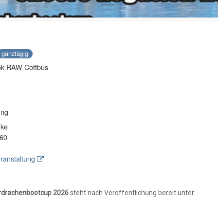
ganztägig
ok RAW Cottbus
ung
hke
 60
ranstaltung
erdrachenbootcup 2026
steht nach Veröffentlichung bereit unter: