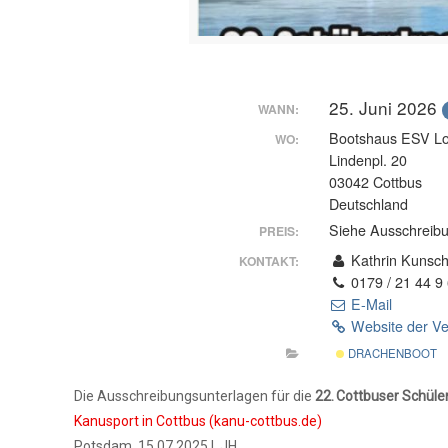
25. Juni 2026
WANN:
Bootshaus ESV L
WO:
Lindenpl. 20
03042 Cottbus
Deutschland
Siehe Ausschreib
PREIS:
Kathrin Kunsc
KONTAKT:
0179 / 21 44 9
E-Mail
Website der Ve
DRACHENBOOT
Die Ausschreibungsunterlagen für die
22. Cottbuser Schül
Kanusport in Cottbus (kanu-cottbus.de)
Potsdam, 15.07.2025 I JH