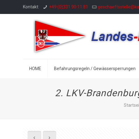
Kontakt:
+49 (0)331 90 11 81
geschaeftsstelle@k
HOME
Befahrungsregeln / Gewässersperrungen
2. LKV-Brandenbur
Startse